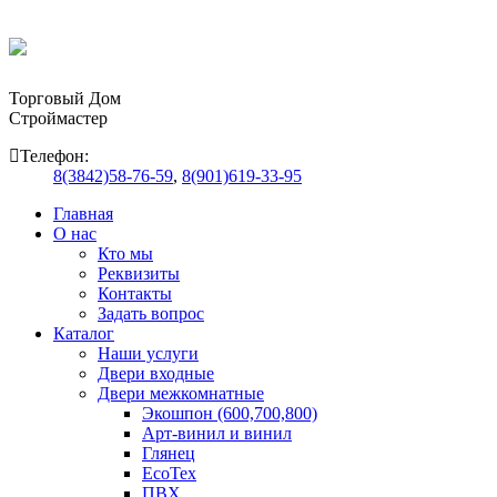
Торговый Дом
Строймастер
Телефон:
8(3842)58-76-59
,
8(901)619-33-95
Главная
О нас
Кто мы
Реквизиты
Контакты
Задать вопрос
Каталог
Наши услуги
Двери входные
Двери межкомнатные
Экошпон (600,700,800)
Арт-винил и винил
Глянец
EcoTex
ПВХ